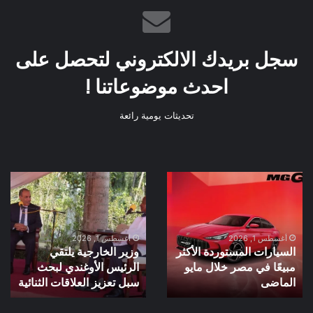
سجل بريدك الالكتروني لتحصل على
احدث موضوعاتنا !
تحديثات يومية رائعة
السيارات
وزير
المستوردة
الخارجية
الأكثر
يلتقي
مبيعًا
الرئيس
في
الأوغندي
أغسطس 1, 2026
أغسطس 1, 2026
السيارات المستوردة الأكثر
وزير الخارجية يلتقي
مصر
لبحث
مبيعًا في مصر خلال مايو
الرئيس الأوغندي لبحث
خلال
سبل
مايو
الماضى
تعزيز
سبل تعزيز العلاقات الثنائية
الماضى
العلاقات
الثنائية