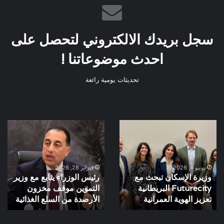
سجل بريدك الالكتروني لتحصل على
احدث موضوعاتنا !
تحديثات يومية رائعة
وزيرة
رئيس
الإسكان
الوزراء
تبحث
يتابع
مع
مع
Futurecity
وزير
يونيو 4, 2026
فبراير 28, 2026
وزيرة الإسكان تبحث مع
رئيس الوزراء يتابع مع وزير
البريطانية
التموين
Futurecity البريطانية
التموين موقف مخزون
تعزيز
موقف
الهوية
تعزيز الهوية العمرانية
مخزون
الأرصدة من السلع الغذائية
العمرانية
الأرصدة
من