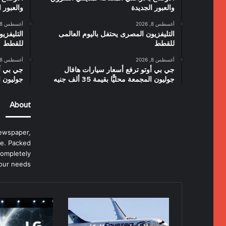
والعبور الجديدة
والعبور ا
أغسطس 8, 2026
أغسطس 8, 2026
التليفزيون المصرى يحتفل باليوم العالمى
التليفزي
للقطط
للقطط
أغسطس 8, 2026
أغسطس 8, 2026
جي بي أوتو ترفع أسعار سيارات هافال
جي بي أو
جوليون المجمعة محليًّا بقيمة 35 ألف جنيه
جوليون المجم
About
ewspaper,
e. Packed
completely
our needs.
مصر
شراكة
للطيران
بين
مارس 3, 2026
تسمح
إل