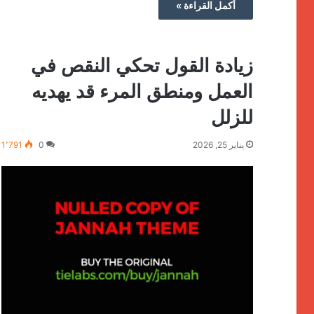
أكمل القراءة »
زيادة القول تحكي النقص في
العمل ومنطق المرء قد يهديه
للزلل
يناير 25, 2026
0
1٬791