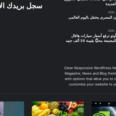
سجل بريدك ال
لجديدة
ون المصرى يحتفل باليوم العالمى
تو ترفع أسعار سيارات هافال
عة محليًّا بقيمة 35 ألف جنيه
Clean Responsive WordPress N
Magazine, News and Blog them
with options that allow you to 
customize your website to y
أسعار
المالية
الخضروات
تُفعل
والفاكهة
خطة