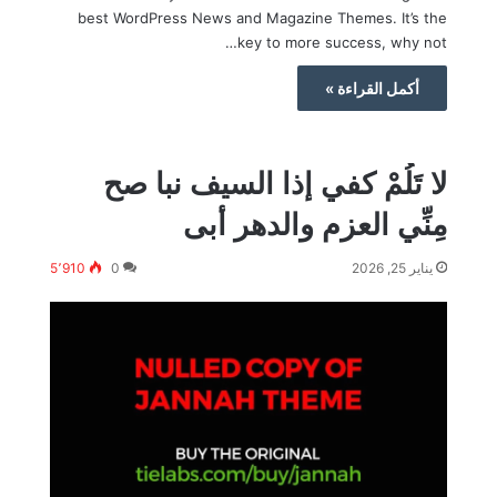
best WordPress News and Magazine Themes. It’s the
key to more success, why not…
أكمل القراءة »
لا تَلُمْ كفي إذا السيف نبا صح
مِنِّي العزم والدهر أبى
يناير 25, 2026
0
5٬910