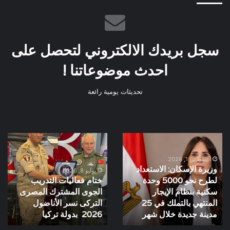
سجل بريدك الالكتروني لتحصل على
احدث موضوعاتنا !
تحديثات يومية رائعة
وزيرة
ختام
الإسكان:
فعاليات
الاستعداد
التدريب
أغسطس 1, 2026
وزيرة الإسكان: الاستعداد
لطرح
الجوى
يوليو 8, 2026
لطرح نحو 5000 وحدة
ختام فعاليات التدريب
نحو
المشترك
سكنية بنظام الإيجار
الجوى المشترك المصرى
5000
المصرى
المنتهي بالتملك في 25
التركى نسر الأناضول
وحدة
التركى
سكنية
مدينة جديدة خلال شهر
نسر
2026 بدولة تركيا
بنظام
الأناضول