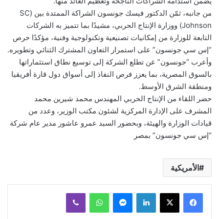
يضمن استدامة الشراكات الناجحة وتعظيم العائد منها.
من جانبه، ثمّن الدكتور فيسك جونسون الشراكة الممتدة بين (SC
Johnson) ووزارة الإنتاج الحربي، مشيدًا بما تتميز به الشركات
التابعة للوزارة من إمكانيات تصنيعية وتكنولوجية وفنية، مؤكدًا حرص
“إس سي جونسون” على استمرار التعاون المشترك الثنائي وتطويره.
وأعرب “جونسون” عن تطلع الشركة إلى توسيع نطاق استثماراتها
بالسوق المصرية، بما يعزز فرص النفاذ إلى أسواق دول قارة أفريقيا
ومنطقة الشرق الأوسط.
حضر اللقاء من الإنتاج الحربي المهندس محمد شيرين محمد
المشرف على الإدارة المركزية لشئون مكتب الوزير، وعدد من
قيادات الوزارة والهيئة، وبحضور السيد عمرو عاشور مدير عام شركة
“إس سي جونسون” بمصر
الأمريكية
لينكدإن
ماسنجر
واتساب
ڤايبر