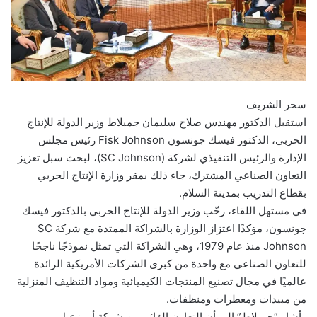
سحر الشريف
استقبل الدكتور مهندس صلاح سليمان جمبلاط وزير الدولة للإنتاج
الحربي، الدكتور فيسك جونسون Fisk Johnson رئيس مجلس
الإدارة والرئيس التنفيذي لشركة (SC Johnson)، لبحث سبل تعزيز
التعاون الصناعي المشترك، جاء ذلك بمقر وزارة الإنتاج الحربي
بقطاع التدريب بمدينة السلام.
في مستهل اللقاء، رحّب وزير الدولة للإنتاج الحربي بالدكتور فيسك
جونسون، مؤكدًا اعتزاز الوزارة بالشراكة الممتدة مع شركة SC
Johnson منذ عام 1979، وهي الشراكة التي تمثل نموذجًا ناجحًا
للتعاون الصناعي مع واحدة من كبرى الشركات الأمريكية الرائدة
عالميًا في مجال تصنيع المنتجات الكيميائية ومواد التنظيف المنزلية
من مبيدات ومعطرات ومنظفات.
وأشار “جمبلاط” إلى أن التعاون القائم بين شركة أبو زعبل