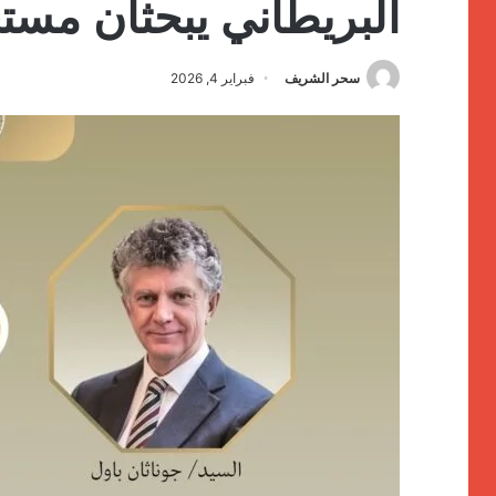
البريطاني يبحثان مستج
سحر الشريف
فبراير 4, 2026