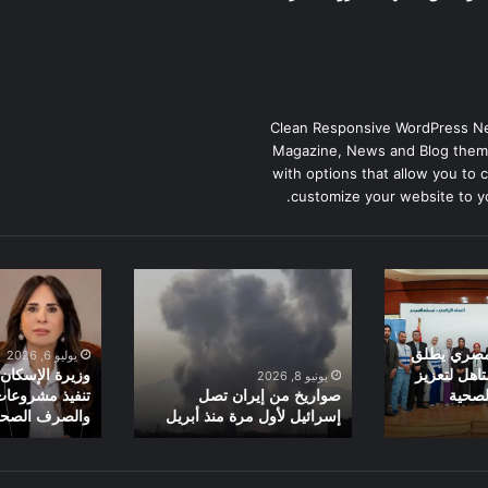
Clean Responsive WordPress N
Magazine, News and Blog them
with options that allow you to 
customize your website to y
صواريخ
وزيرة
من
الإسكان
إيران
تتابع
تصل
معدلات
لمصري يطلق
يوليو 6, 2026
إسرائيل
تنفيذ
اهل لتعزيز
وزيرة الإسكان 
يونيو 8, 2026
لأول
مشروعات
لصحية
صواريخ من إيران تصل
تنفيذ مشروعات
إسرائيل لأول مرة منذ أبريل
والصرف الصح
مرة
مياه
منذ
الشرب
أبريل
والصرف
الصحي