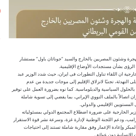
لهجرة وشئون المصريين بالخارج والسيد “جوناثان باول” مستشار
جية ان اللقاء تناول التطورات فى ايران، حيث شدد الوزير عبد
 التهدئة، تجنبًا لانزلاق الإقليم إلى موجات جديدة من عدم
ع بالحلول السياسية والدبلوماسية. كما نوه بضرورة العمل على توفير
ن اتصالاً بالملف النووي الإيراني، بما يفضي إلى تسوية شاملة
المستويين الإقليمي والدولي.
زير الخارجية على ضرورة اضطلاع المجتمع الدولي بمسئولياته
امب، ودعم اللجنة الوطنية لإدارة غزة، وسرعة نشر قوة الاستقرار
المبكر وإعادة الإعمار وفق مقاربة شاملة تستند إلى احتياجات
لإنسانية دون عوائق.