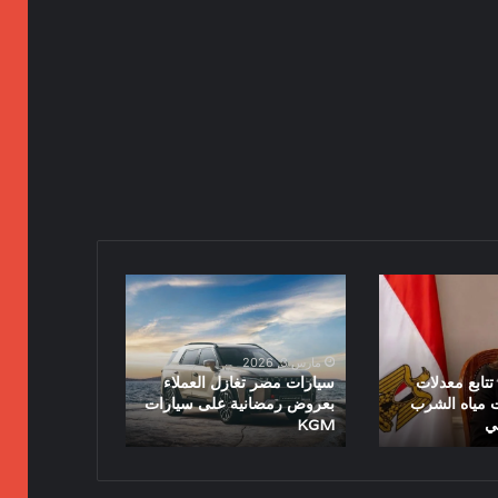
سيارات
مصر
تغازل
العملاء
مارس 3, 2026
بعروض
تتابع معدلات
سيارات مصر تغازل العملاء
رمضانية
 مياه الشرب
بعروض رمضانية على سيارات
ي
KGM
على
سيارات
KGM