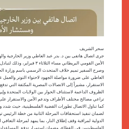
سحر الشريف
جرى اتصال هاتفى بين د. بدر عبد العاطي وزير الخارجية وا
الأمن القومي البريطاني مساء الثلاثاء ٣ فبراير، وذلك لتبادل الرؤى بشأن مستجدات الأوضاع الإقليمية.
وصرح السفير تميم خلاف المتحدث الرسمي باسم وزارة الخار
العاطي على ضرورة مواصلة الجهود لاحتواء التوتر والعمل على
الاستقرار، مشيراً إلى الاتصالات المصرية المكثفة التي تدف
الظروف الداعمة لاستئناف الحوار بين الولايات المتحدة وإيرا
تراعي مصالح مختلف الأطراف وتدعم الأمن والاستقرار على 
كما تناول الاتصال تطورات القضية الفلسطينية، حيث شدد و
لضمان تنفيذ استحقاقات المرحلة الثانية من خطة الرئيس تر
الدولية لمراقبة وقف إطلاق النار، بما يمهد لمرحلة التعافي 
الفلسطينيين فى القطاع، وضمان استمرار تدفق المساعدات ا