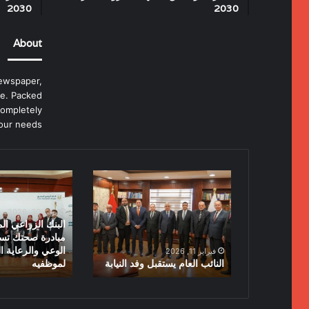
2030
2030
About
ewspaper,
e. Packed
completely
our needs.
النائب
البنك
العام
الزراعي
يستقبل
المصري
يوليو 30, 2026
وفد
يطلق
البنك الزراعي ا
النيابة
مبادرة
مبادرة صحتك تست
صحتك
الوعي والرعاية ا
فبراير 11, 2026
النائب العام يستقبل وفد النيابة
لموظفيه
تستاهل
لتعزيز
الوعي
والرعاية