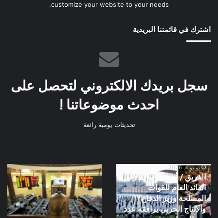
customize your website to your needs.
اشترك في قائمتنا البريدية
سجل بريدك الالكتروني لتحصل على
احدث موضوعاتنا !
تحديثات يومية رائعة
يونيو 4, 2026
الفريق
البورصة
الفريق / أشرف سالم زاهر
/
المصرية
القائد العام للقوات
أشرف
المسلحة وزير الدفاع
سالم
والإنتاج الحربى يرافقه عدد
زاهر