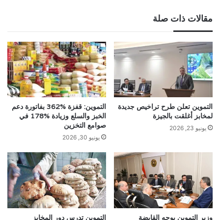
مقالات ذات صلة
التموين تعلن طرح تراخيص جديدة
التموين: قفزة %362 بفاتورة دعم
لمخابز أغلقت بالجيزة
الخبز والسلع وزيادة %178 في
صوامع التخزين
يونيو 23, 2026
يونيو 30, 2026
وزير التموين يوجه القابضة
التموين تدرس دور المخابز