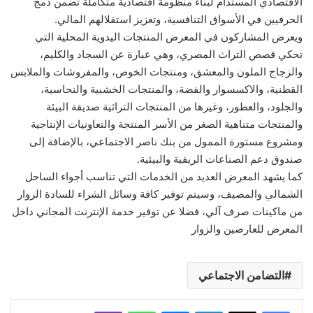
الاقتصادي المستدام لبناء منظومة اقتصادية متكاملة تضمن دمج
الحرفيين في الأسواق التنافسية، وتعزيز استقلالهم المالي.
ويعرض المشاركون في المعرض المنتجات اليدوية المحلية التي
تحكي قصص التراث المصري، وهي عبارة عن السجاد والكليم،
والزجاج الملون والمعشق، ومنتجات الخوص، والمفروشات والملابس
القطنية، والاكسسوار والفضة، والمنتجات الخشبية والنحاسية،
والجلود، والعطور، وغيرها من المنتجات التراثية صديقة البيئة
والمنتجات متناهية الصغر من الأسر المنتجة والتعاونيات الإنتاجية
ومشروع مستورة الممول من بنك ناصر الاجتماعي، بالإضافة إلى
صندوق دعم الصناعات الريفية والبيئية.
كما يشهد المعرض العديد من الخدمات التي تناسب أجواء الساحل
الشمالي والمصيف، وسيتم توفير كافة وسائل الشراء للسادة الزوار
من ماكينات صرف آلي، فضلا عن توفير خدمة الإنترنت المجاني داخل
المعرض للعارضين والزوار
التضامن الاجتماعي
لينكدإن
ماسنجر
واتساب
ڤايبر