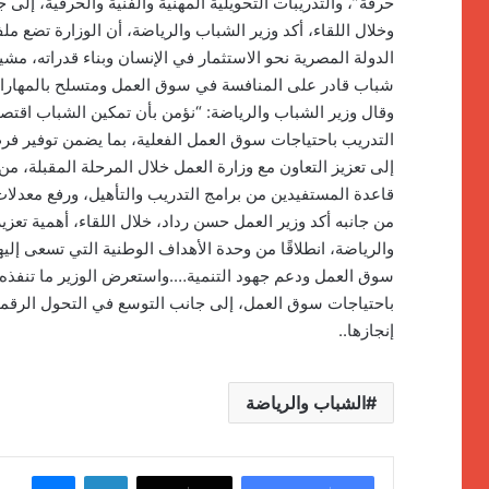
حرفة”، والتدريبات التحويلية المهنية والفنية والحرفية، إلى
وخلال اللقاء، أكد وزير الشباب والرياضة، أن الوزارة تضع م
الدولة المصرية نحو الاستثمار في الإنسان وبناء قدراته، مشير
شباب قادر على المنافسة في سوق العمل ومتسلح بالمهارات 
وقال وزير الشباب والرياضة: “نؤمن بأن تمكين الشباب اقتصا
التدريب باحتياجات سوق العمل الفعلية، بما يضمن توفير 
إلى تعزيز التعاون مع وزارة العمل خلال المرحلة المقبلة، من
قاعدة المستفيدين من برامج التدريب والتأهيل، ورفع معدلات
من جانبه أكد وزير العمل حسن رداد، خلال اللقاء، أهمية تعزي
والرياضة، انطلاقًا من وحدة الأهداف الوطنية التي تسعى إلي
سوق العمل ودعم جهود التنمية….واستعرض الوزير ما تنفذه
باحتياجات سوق العمل، إلى جانب التوسع في التحول الرقمي
إنجازها..
الشباب والرياضة
لينكدإن
ماسنج