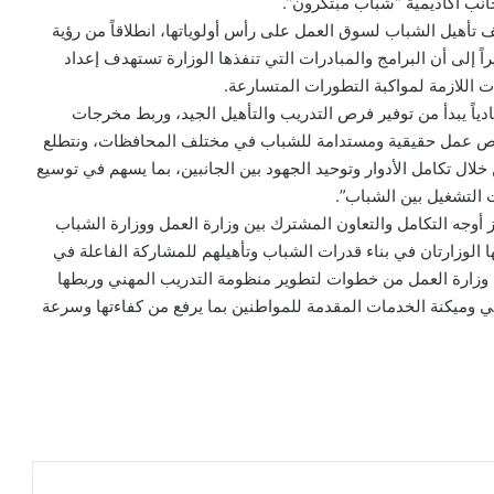
 جانب أكاديمية “شباب مبتكرون”.
لف تأهيل الشباب لسوق العمل على رأس أولوياتها، انطلاقاً من رؤية
اً إلى أن البرامج والمبادرات التي تنفذها الوزارة تستهدف إعداد
اللازمة لمواكبة التطورات المتسارعة.
دياً يبدأ من توفير فرص التدريب والتأهيل الجيد، وربط مخرجات
فرص عمل حقيقية ومستدامة للشباب في مختلف المحافظات، ونتطلع
 خلال تكامل الأدوار وتوحيد الجهود بين الجانبين، بما يسهم في توسيع
 التشغيل بين الشباب”.
ز أوجه التكامل والتعاون المشترك بين وزارة العمل ووزارة الشباب
ها الوزارتان في بناء قدرات الشباب وتأهيلهم للمشاركة الفاعلة في
 وزارة العمل من خطوات لتطوير منظومة التدريب المهني وربطها
 وميكنة الخدمات المقدمة للمواطنين بما يرفع من كفاءتها وسرعة
ر