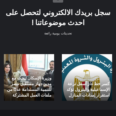
سجل بريدك الالكتروني لتحصل على
احدث موضوعاتنا !
تحديثات يومية رائعة
كسر
وزيرة
خط
الإسكان
غاز
تبحث
أسفل
مع
مارس 3, 2026
وزيرة الإسكان تبحث مع
ترعة
مدير
أغسطس 9, 2026
كسر خط غاز أسفل ترعة
مدير جهاز مستقبل مصر
الإسماعيلية
جهاز
الإسماعيلية والبترول تؤكد
للتنمية المستدامة عددًا من
والبترول
مستقبل
تؤكد
استقرار إمدادات المنازل
مصر
ملفات العمل المشتركة
استقرار
للتنمية
إمدادات
المستدامة
المنازل
عددًا