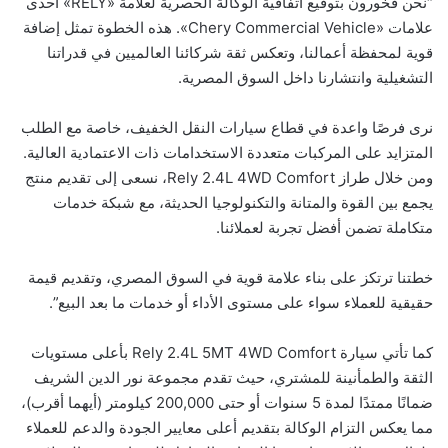
“نحن فخورون بتوقيع اتفاقية الوكالة الحصرية لعلامة «RELY» احدى
علامات «Chery Commercial Vehicle». هذه الخطوة تمثل إضافة
قوية لمحفظة أعمالنا، وتعكس ثقة شركائنا العالميين في قدراتنا
التشغيلية وانتشارنا داخل السوق المصرية.
نرى فرصًا واعدة في قطاع سيارات النقل الخفيف، خاصة مع الطلب
المتزايد على المركبات متعددة الاستخدامات ذات الاعتمادية العالية.
ومن خلال طراز Rely 2.4L 4WD Comfort، نسعى إلى تقديم منتج
يجمع بين القوة والمتانة والتكنولوجيا الحديثة، مع شبكة خدمات
متكاملة تضمن أفضل تجربة لعملائنا.
خطتنا ترتكز على بناء علامة قوية في السوق المصري، وتقديم قيمة
حقيقية للعملاء سواء على مستوى الأداء أو خدمات ما بعد البيع”.
كما تأتي سيارة Rely 2.4L 5MT 4WD Comfort بأعلى مستويات
الثقة والطمأنينة للمشتري، حيث تقدم مجموعة نور الدين الشريف
ضمانًا ممتدًا لمدة 5 سنوات أو حتى 200,000 كيلومتر (أيهما أقرب)،
مما يعكس التزام الوكالة بتقديم أعلى معايير الجودة والدعم للعملاء