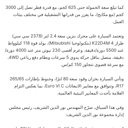
كما تبلغ سعة الحمولة حتى 625 كجم، مع قدرة قطر تصل إلى 3000
كجم (مع مكابح)، ما يعزز من قدراتها التشغيلية في مختلف بيئات
العمل.
وتعتمد السيارة على محرك بنزين سعة 2.4 لتر (2378 سي سي)
طراز 4 K22D4M (بتكنولوجيا Mitsubishi)، يولد قوة 118 كيلوواط
عند 5500 دورة/دقيقة، وعزم أقصى 230 نيوتن متر عند 4000 دورة/
دقيقة، متصل بناقل حركة يدوي 5 سرعات ونظام دفع رباعي 4WD،
مع سرعة قصوى تتجاوز 150 كم/س.
وتأتي السيارة بخزان وقود سعة 80 لترًا، وجنوط بإطارات 265/65
R17، وتتوافق مع معايير الانبعاثات Euro VI C، بما يعكس التزام
العلامة بأحدث المعايير البيئية العالمية.
وفي هذا السياق، صرّح المهندس نور الدين الشريف، رئيس مجلس
إدارة مجموعة نور الدين الشريف: