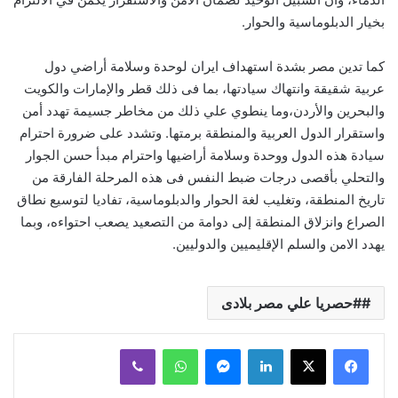
بخيار الدبلوماسية والحوار.
كما تدين مصر بشدة استهداف ايران لوحدة وسلامة أراضي دول
عربية شقيقة وانتهاك سيادتها، بما فى ذلك قطر والإمارات والكويت
والبحرين والأردن،وما ينطوي علي ذلك من مخاطر جسيمة تهدد أمن
واستقرار الدول العربية والمنطقة برمتها. وتشدد على ضرورة احترام
سيادة هذه الدول ووحدة وسلامة أراضيها واحترام مبدأ حسن الجوار
والتحلي بأقصى درجات ضبط النفس فى هذه المرحلة الفارقة من
تاريخ المنطقة، وتغليب لغة الحوار والدبلوماسية، تفاديا لتوسيع نطاق
الصراع وانزلاق المنطقة إلى دوامة من التصعيد يصعب احتواءه، وبما
يهدد الامن والسلم الإقليميين والدوليين.
#حصريا علي مصر بلادى
لينكدإن
ماسنجر
واتساب
ڤايبر