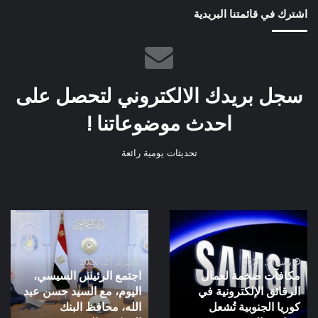
اشترك في قائمتنا البريدية
سجل بريدك الالكتروني لتحصل على
احدث موضوعاتنا !
تحديثات يومية رائعة
مكافآت
اجتمع
ضخمة
الرئيس
لعمال
السيسي،
الرقائق
اليوم،
يونيو 21, 2026
فبراير 21, 2026
مكافآت ضخمة لعمال
اجتمع الرئيس السيسي،
الإلكترونية
مع
الرقائق الإلكترونية في
اليوم، مع السيد حسن عبد
في
السيد
كوريا الجنوبية تُشعل
الله، محافظ البنك
كوريا
حسن