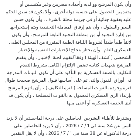
وأن يكون المرشح ووالديه وأجداده مصريين وغير مكتسبين أو
متقدمين للحصول على جنسية دولة أخرى ، وألا يكون قد سبق الحكم
عليه بعقوبة جنائية أو فى جريمة مخلة بالشرف ، وأن يكون حسن
السير والسلوك ، وأن يتم إرفاق المعاملة التجنيدية ويتم إستخراجها
من إدارة التجنيد أو من منطقة التجنيد التابعة للمرشح ، وأن يكون
لائقاً طبياً طبقاً لشروط اللياقة الطبية المقررة من المجلس الطبى
العسكرى العام ، وأن يجتاز بنجاح الإختبارات النفسية والإختبار
الشخصى ( كشف الهيئة ) وفقا ًلتقييم لجنة الإختبار ، وأن يتقدم
المرشح بتعهدات كتابية تضمن الإلتزام الكامل بشروط التقدم
للتكليف بالصفة العسكرية مع التأكيد على أن تكون البيانات المدرجة
فى أوراق القبول والتى تم على أساسها قبول المرشح صحيحة طوال
فترة وجوده بالقوات المسلحة ( فترة التكليف ) ، وأن يلتزم المرشح
بإرتداء الزى العسكرى المعمول به بالقوات المسلحة ، وأن يكون قد
أدى الخدمة العسكرية أو أعفى منها .
ويشترط للأطباء البشريين الحاصلين على درجة الماجستير أن لا يزيد
السن عن 34 سنة فى 1 / 7 / 2026 ، وأن لا يزيد للحاصلين على
درجة الدكتوراه عن 38 سنة فى 1 / 7 / 2026 ، وأن لا يقل التقدير