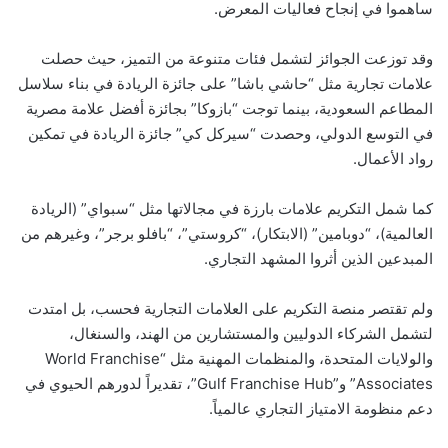
ساهموا في إنجاح فعاليات المعرض.
وقد توزعت الجوائز لتشمل فئات متنوعة من التميز، حيث حصلت
علامات تجارية مثل “حاشي باشا” على جائزة الريادة في بناء سلاسل
المطاعم السعودية، بينما توجت “بازوكا” بجائزة أفضل علامة مصرية
في التوسع الدولي، وحصدت “سيركل كي” جائزة الريادة في تمكين
رواد الأعمال.
كما شمل التكريم علامات بارزة في مجالاتها مثل “سبواي” (الريادة
العالمية)، “دوبامين” (الابتكار)، “كروستي”، “بافلو برجر”، وغيرهم من
المبدعين الذين أثروا المشهد التجاري.
ولم تقتصر منصة التكريم على العلامات التجارية فحسب، بل امتدت
لتشمل الشركاء الدوليين والمستشارين من الهند، والسنغال،
والولايات المتحدة، والمنظمات المهنية مثل “World Franchise
Associates” و”Gulf Franchise Hub”، تقديراً لدورهم الحيوي في
دعم منظومة الامتياز التجاري عالمياً.