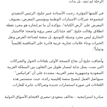
الرحلة لم تنتهِ.. بل بدأت
في كلمتها المؤثرة، رحبت الأستاذة عبير جليح، الرئيس التنفيذي
لمجموعة شركات الامتيازات الوطنية ومؤسس المعرض، بضيوف
المعرض على “أرض الكنانة”، مؤكدة أن ما تم إنجازه هو مجرد نقطة
انطلاق. وقالت جليح: “لقد جئنا إلى مصر برؤية واضحة؛ فالامتياز
التجاري ليس مجرد وسيلة للتوسع، بل منصة لصناعة الفرص ونقل
الخبرات وبناء علامات تجارية عربية قادرة على المنافسة إقليمياً
ودولياً”.
وأضافت جليح أن نجاح النسخة الأولى بلقاءات الحوار والشراكات
التي تمت، يمثل بداية لمسار طويل من التعاون بين المملكة العربية
السعودية وجمهورية مصر العربية، مشددة على أن “فرانيكس”
سيواصل العمل ليصبح منصة إقليمية رائدة، حيث ستستمر هذه
اللقاءات في صورة استثمارات جديدة وشراكات عابرة للقارات.
مبادرة استراتيجية .. تحالف سعودي-مصري لاقتحام الأسواق الدولية