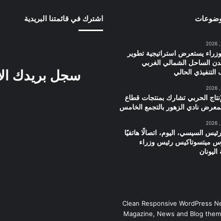
وضوعات
اشترك في قائمتنا البريدية
زراء يستعرض استراتيجية تطوير
دن الساحل الشمالي الغربي
سجل بريدك ال
التنفيذي الحالي
إنتاج الحربي تشارك بمنتجات قطاع
معرض نادي الزهور بالتجمع الخامس
ئيس السيسي، اليوم، اتصالًا هاتفيًا
وس ميتسوتاكيس رئيس وزراء
اليونان
Clean Responsive WordPress N
Magazine, News and Blog them