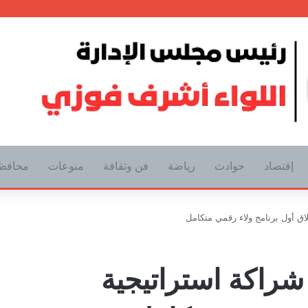
إقتصاد
حوادث
رياضة
فن وثقافة
منوعات
محافظ
اق أول برنامج ولاء رقمي متكامل
راكة استراتيجية