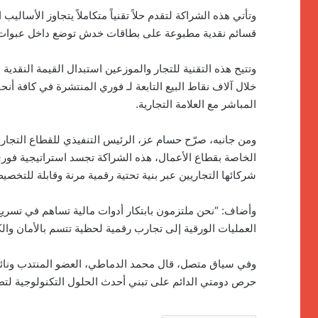
وتأتي هذه الشراكة لتقدم حلاً تقنياً متكاملاً يتجاوز الأسالي
قسائم نقدية مطبوعة على بطاقات خدش توضع داخل عبوات
وتتيح هذه التقنية للتجار والموزعين استبدال القيمة النق
خلال آلاف نقاط البيع التابعة لـ فوري المنتشرة في كافة أ
المباشر مع العلامة التجارية.
ومن جانبه، صرّح حسام عز، الرئيس التنفيذي للقطاع التجاري ب
الخاصة بقطاع الأعمال، هذه الشراكة تجسد استراتيجية فور
شركائها التجاريين عبر بنية تحتية رقمية مرنة وقابلة للتخصي
وأضاف: “نحن ملتزمون بابتكار أدوات مالية تساهم في تسريع
العمليات الورقية إلى تجارب رقمية لحظية تتسم بالأمان والك
وفي سياق متصل، قال محمد الدماطي، العضو المنتدب ونائ
حرص دومتي الدائم على تبني أحدث الحلول التكنولوجية لتطو