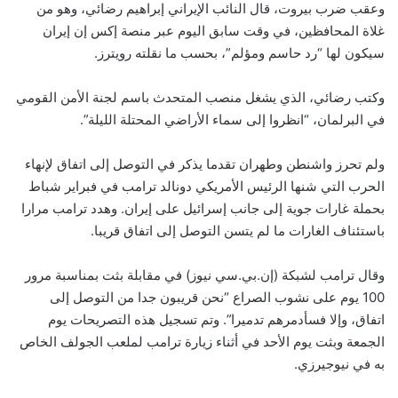
وعقب ضرب بيروت، قال النائب الإيراني إبراهيم رضائي، وهو من
غلاة المحافظين، في وقت سابق اليوم عبر منصة إكس إن إيران
سيكون لها “رد حاسم ومؤلم”، بحسب ما نقلته رويترز.
وكتب رضائي، الذي يشغل منصب المتحدث باسم لجنة الأمن القومي
في البرلمان، “انظروا إلى سماء الأراضي المحتلة الليلة”.
ولم تحرز واشنطن وطهران تقدما يذكر في التوصل إلى اتفاق لإنهاء
الحرب التي شنها الرئيس الأمريكي دونالد ترامب في فبراير شباط
بحملة غارات جوية إلى جانب إسرائيل على إيران. وهدد ترامب مرارا
باستئناف الغارات ما لم يتسن التوصل إلى اتفاق قريبا.
وقال ترامب لشبكة (إن.بي.سي نيوز) في مقابلة بثت بمناسبة مرور
100 يوم على نشوب الصراع “نحن قريبون جدا من التوصل إلى
اتفاق، وإلا فسأدمرهم تدميرا”. وتم تسجيل هذه التصريحات يوم
الجمعة وبثت يوم الأحد في أثناء زيارة ترامب لملعب الجولف الخاص
به في نيوجيرزي.