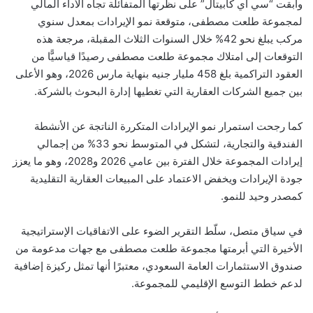
وأبقت “سي آي كابيتال” على نظرتها المتفائلة تجاه الأداء المالي
لمجموعة طلعت مصطفى، متوقعة نمو الإيرادات بمعدل سنوي
مركب يبلغ نحو 42% خلال السنوات الثلاث المقبلة، مرجعة هذه
التوقعات إلى امتلاك مجموعة طلعت مصطفى رصيدًا قياسيًّا من
العقود التراكمية بلغ 458 مليار جنيه بنهاية مارس 2026، وهو الأعلى
بين جميع الشركات العقارية التي تغطيها إدارة البحوث بالشركة.
كما رجحت استمرار نمو الإيرادات المتكررة الناتجة عن الأنشطة
الفندقية والتجارية، لتشكل في المتوسط نحو 33% من إجمالي
إيرادات المجموعة خلال الفترة بين عامي 2026 و2028، وهو ما يعزز
جودة الإيرادات ويخفض الاعتماد على المبيعات العقارية التقليدية
كمصدر وحيد للنمو.
في سياق متصل، سلّط التقرير الضوء على الاتفاقيات الإستراتيجية
الأخيرة التي أبرمتها مجموعة طلعت مصطفى مع جهات مدعومة من
صندوق الاستثمارات العامة السعودي، معتبرًا أنها تمثل ركيزة إضافية
لدعم خطط التوسع الإقليمي للمجموعة.