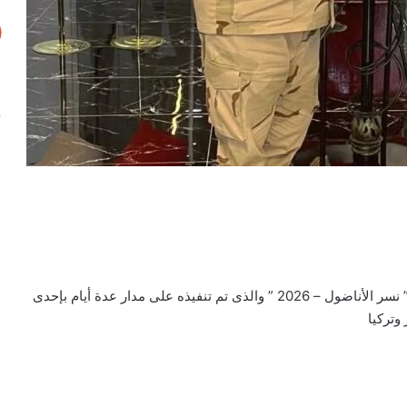
اُختتمت فعاليات التدريب الجوى المشترك المصرى التركى ” نسر الأناضول – 2026 ” والذى تم تنفيذه على مدار عدة أيام بإحدى
وتركيا