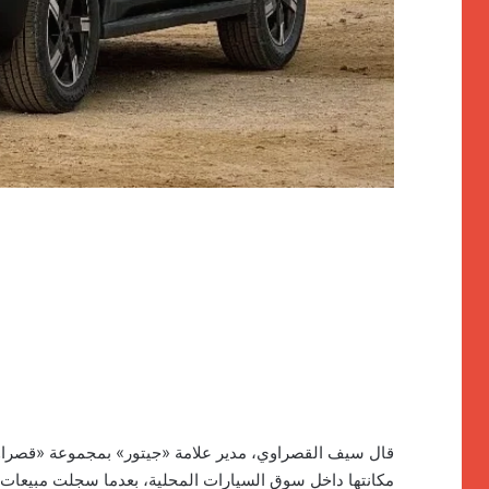
قال سيف القصراوي، مدير علامة «جيتور» بمجموعة «قصراوي