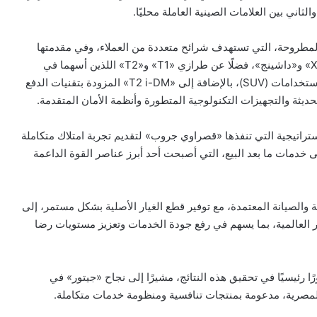
لثاني بين العلامات الصينية العاملة محليًا.
ا المطروحة، التي تستهدف شرائح متعددة من العملاء، وفي مقدمتها
«X70 Plus» المجمعة محليًا، إلى جانب «X70» و«X90 Plus» و«داشينج»، فضلًا عن طرازي «T1» و«T2» اللذين أسهما في
تعزيز حضور العلامة ضمن فئة السيارات الرياضية متعددة الاستخدامات (SUV)، بالإضافة إلى «T2 i-DM» المزودة بتقنيات الدفع
يثة والتجهيزات التكنولوجية المتطورة وأنظمة الأمان المتقدمة.
استراتيجية التي تنفذها «قصراوي جروب» لتقديم تجربة امتلاك متكاملة
إلى خدمات ما بعد البيع، التي أصبحت أحد أبرز عناصر القوة الداعمة
والصيانة المعتمدة، مع توفير قطع الغيار الأصلية بشكل مستمر، إلى
ر العالمية، بما يسهم في رفع جودة الخدمات وتعزيز مستويات رضا
ورًا رئيسيًا في تحقيق هذه النتائج، مشيرًا إلى نجاح «جيتور» في
المصرية، مدعومة بمنتجات تنافسية ومنظومة خدمات متكاملة.