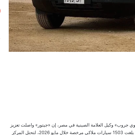
 جروب» وكيل العلامة الصينية في مصر، إن «جيتور» واصلت تعزيز
مكانتها داخل سوق السيارات المحلية، بعدما سجلت مبيعات بلغت 1503 سيارات ملاكي مرخصة خلال مايو 2026، لتحتل المركز