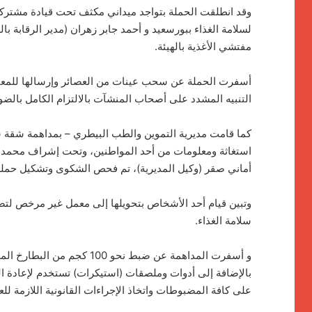
وقد انطلقت الحملة بتواجد ميداني مكثف تحت قيادة مشتركة 
لسلامة الغذاء ببورسعيد و أحمد جابر زهران (مدير الرقابة با
مفتشي الأغذية بالهيئة.
أسفرت الحملة عن سحب عينات من العصائر وإرسالها للمعام
التنبيه المشدد على أصحاب المنشآت بالالتزام الكامل بالضو
كما قامت مديرية التموين والطب البيطري – بمداهمة شقة
استغاثة ومعلومات من أحد المواطنين، وتحت إشراف محمد حلم
أماني صقر (وكيل المديرية)، تم فحص الشكوى وتشكيل حملة 
وتبين قيام أحد الأشخاص بتحويلها إلى معمل غير مرخص لتصن
سلامة الغذاء.
و أسفرت المداهمة عن ضبط نحو 
بالإضافة إلى أدوات وملصقات (استيكرات) تستخدم لإعادة الت
على كافة المضبوطات واتخاذ الإجراءات القانونية اللازمة 