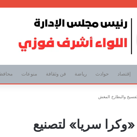
إقتصاد
حوادث
رياضة
فن وثقافة
منوعات
محافظ
لفسيخ والبطارخ المغش
وكرا سريا» لتصنيع