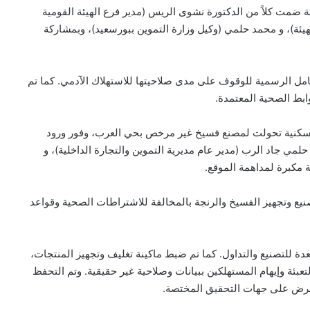
ضمت كلاً من الدكتورة نشوى الريس (مدير فرع الهيئة القومية
لهيئة)، و محمد حلمي (وكيل وزارة التموين ببورسعيد)، وبمشاركة
ل الرسمية للوقوف على مدى صلاحيتها للاستهلاك الآدمي. كما تم
ابط الصحية المعتمدة.
 سكنية تحولت لمصنع فسيخ غير مرخص بحي العرب، وفور ورود
ي جاد الرب (مدير عام مديرية التموين والتجارة الداخلية)، و
مكبرة لمداهمة الموقع.
يع وتجهيز الفسيخ والرنجة بالمخالفة للاشتراطات الصحية وقواعد
100 كجم من البطارخ المعدة للتصنيع والتداول. كما تم ضبط ماكينة تغليف وتجهيز المنتجات،
عبئة وإيهام المستهلكين ببيانات وصلاحية غير حقيقية. وتم التحفظ
للعرض على جهات التحقيق المختصة.