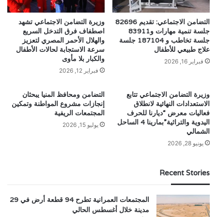
التضامن الاجتماعي: تقديم 82696
وزيرة التضامن الاجتماعي تشهد
جلسة تنمية مهارات و83911
اصطفاف فرق التدخل السريع
جلسة تخاطب و 187104 جلسة
والهلال الأحمر المصري لتعزيز
علاج طبيعي للأطفال
سرعة الاستجابة لحالات الأطفال
والكبار بلا مأوى
فبراير 16, 2026
فبراير 12, 2026
وزيرة التضامن الاجتماعي تتابع
التضامن ومحافظ المنيا يبحثان
الاستعدادات النهائية لانطلاق
إنجازات مشروع المواطنة وتمكين
فعاليات معرض “ديارنا للحرف
المجتمعات الريفية
اليدوية والتراثية”بمارينا 4 الساحل
يوليو 15, 2026
الشمالي
يونيو 28, 2026
Recent Stories
المجتمعات العمرانية تطرح 94 قطعة أرض في 29
مدينة خلال أغسطس الحالي