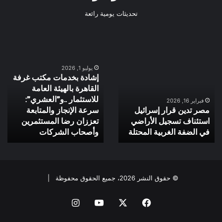
تحديثات يومية رائعة
مصر
إشادة
تدين
بخدمات
يوليو 1, 2026
إشادة بخدمات مكتب غرفة
قرار
مكتب
القاهرة بالهيئة العامة
إسرائيل
غرفة
للاستثمار ..و”العشري”:
استئناف
القاهرة
فبراير 16, 2026
مصر تدين قرار إسرائيل
سرعة الإنجاز والمتابعة
تسجيل
بالهيئة
استئناف تسجيل الأراضي
تعززان رضا المستثمرين
الأراضي
العامة
في
في الضفة الغربية المحتلة
للاستثمار
وأصحاب الشركات
الضفة
..و”العشري”:
الغربية
سرعة
المحتلة
الإنجاز
والمتابعة
© حقوق النشر 2026، جميع الحقوق محفوظة |
تعززان
رضا
فيسبوك
‫X
‫YouTube
انستقرام
المستثمرين
وأصحاب