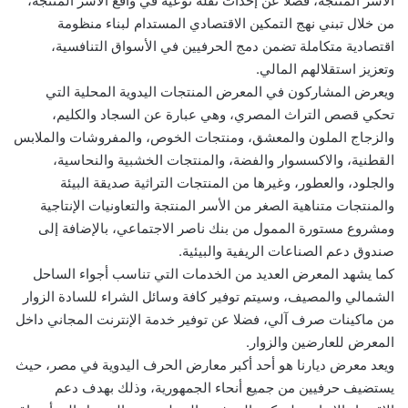
الأسر المنتجة، فضلا عن إحداث نقلة نوعية في واقع الأسر المنتجة،
من خلال تبني نهج التمكين الاقتصادي المستدام لبناء منظومة
اقتصادية متكاملة تضمن دمج الحرفيين في الأسواق التنافسية،
وتعزيز استقلالهم المالي.
ويعرض المشاركون في المعرض المنتجات اليدوية المحلية التي
تحكي قصص التراث المصري، وهي عبارة عن السجاد والكليم،
والزجاج الملون والمعشق، ومنتجات الخوص، والمفروشات والملابس
القطنية، والاكسسوار والفضة، والمنتجات الخشبية والنحاسية،
والجلود، والعطور، وغيرها من المنتجات التراثية صديقة البيئة
والمنتجات متناهية الصغر من الأسر المنتجة والتعاونيات الإنتاجية
ومشروع مستورة الممول من بنك ناصر الاجتماعي، بالإضافة إلى
صندوق دعم الصناعات الريفية والبيئية.
كما يشهد المعرض العديد من الخدمات التي تناسب أجواء الساحل
الشمالي والمصيف، وسيتم توفير كافة وسائل الشراء للسادة الزوار
من ماكينات صرف آلي، فضلا عن توفير خدمة الإنترنت المجاني داخل
المعرض للعارضين والزوار.
ويعد معرض ديارنا هو أحد أكبر معارض الحرف اليدوية في مصر، حيث
يستضيف حرفيين من جميع أنحاء الجمهورية، وذلك بهدف دعم