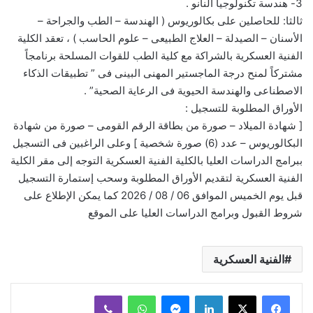
3- هندسة تكنولوجيا النانو .
ثالثا: للحاصلين على بكالوريوس ( الهندسة – الطب والجراحة –
الأسنان – الصيدلة – العلاج الطبيعى – علوم الحاسب ) ، تعقد الكلية
الفنية العسكرية بالشراكة مع كلية الطب للقوات المسلحة برنامجاً
مشتركاً لمنح درجة الماجستير المهنى البينى فى ” تطبيقات الذكاء
الاصطناعى والهندسة الحيوية فى الرعاية الصحية” .
الأوراق المطلوبة للتسجيل :
[ شهادة الميلاد – صورة من بطاقة الرقم القومى – صورة من شهادة
البكالوريوس – عدد (6) صورة شخصية ] وعلى الراغبين فى التسجيل
ببرامج الدراسات العليا بالكلية الفنية العسكرية التوجه إلى مقر الكلية
الفنية العسكرية لتقديم الأوراق المطلوبة وسحب إستمارة التسجيل
قبل يوم الخميس الموافق 06 / 08 / 2026 كما يمكن الإطلاع على
شروط القبول وبرامج الدراسات العليا على الموقع
الفنية العسكرية
لينكدإن
ماسنجر
واتساب
ڤايبر