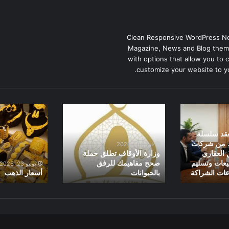
Clean Responsive WordPress N
Magazine, News and Blog them
with options that allow you to 
customize your website to y
وزارة
أسعار
الأوقاف
الذهب
تطلق
عقد سلسلة
حملة
د من شركات
فبراير 11, 2026
صحح
 العقاري
وزارة الأوقاف تطلق حملة
مفاهيمك
يعات وتسليم
صحح مفاهيمك للرفق
يونيو 23, 2026
ات الشراكة
بالحيوانات
أسعار الذهب
للرفق
بالحيوانات