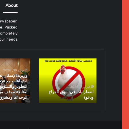
About
ewspaper,
e. Packed
completely
our needs.
اضطرابات
وزيرة
فى
الإسكان
يوليو 30, 2026
سوق
تعقد
وزيرة الإسكان ت
الفراخ
سلسلة
اجتماعات مع عد
ودعوة
اجتماعات
التطوير والتسويق
فبراير 7, 2026
مع
اضطرابات فى سوق الفراخ
لمتابعة موقف مب
ودعوة
الوحدات ومشروع
عدد
من
شركات
التطوير
والتسويق
العقاري