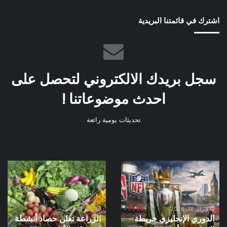
اشترك في قائمتنا البريدية
سجل بريدك الالكتروني لتحصل على
احدث موضوعاتنا !
تحديثات يومية رائعة
الدوري
الزراعة
الإنجليزي
تعلن
خريطة
حصاد
العوائد
أنشطة
من
استصلاح
فبراير 18, 2026
يوليو 4, 2026
الدوري الإنجليزي خريطة
الزراعة تعلن حصاد أنشطة
أجل
الأراضي