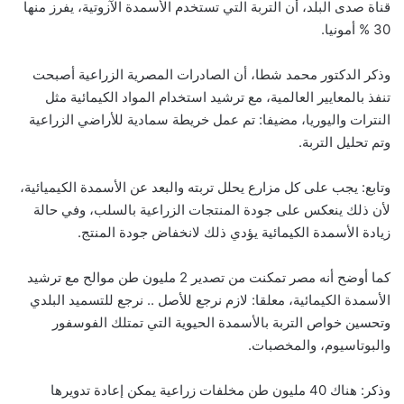
قناة صدى البلد، أن التربة التي تستخدم الأسمدة الآزوتية، يفرز منها
30 % أمونيا.
وذكر الدكتور محمد شطا، أن الصادرات المصرية الزراعية أصبحت
تنفذ بالمعايير العالمية، مع ترشيد استخدام المواد الكيمائية مثل
النترات واليوريا، مضيفا: تم عمل خريطة سمادية للأراضي الزراعية
وتم تحليل التربة.
وتابع: يجب على كل مزارع يحلل تربته والبعد عن الأسمدة الكيميائية،
لأن ذلك ينعكس على جودة المنتجات الزراعية بالسلب، وفي حالة
زيادة الأسمدة الكيمائية يؤدي ذلك لانخفاض جودة المنتج.
كما أوضح أنه مصر تمكنت من تصدير 2 مليون طن موالح مع ترشيد
الأسمدة الكيمائية، معلقا: لازم نرجع للأصل .. نرجع للتسميد البلدي
وتحسين خواص التربة بالأسمدة الحيوية التي تمتلك الفوسفور
والبوتاسيوم، والمخصبات.
وذكر: هناك 40 مليون طن مخلفات زراعية يمكن إعادة تدويرها