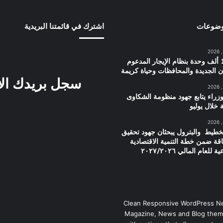
وضوعات
اشترك في قائمتنا البريدية
توزيع 15 ألف وحدة بنظام الإيجار المدعوم
ن الجديدة والمحافظات وحياة كريمة
سجل بريدك ال
زراء يتابع جهود منظومة الشكاوى
 خلال يوليو
تخطيط والبترول يبحثان جهود تحقيق
قة ضمن خطة التنمية الاقتصادية
للعام المالي ٢٠٢٧/٢٠٢٦
Clean Responsive WordPress N
Magazine, News and Blog them