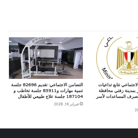
اجتماعي تتابع تداعيات
التضامن الاجتماعي: تقديم 82696 جلسة
ر بمدينة زفتي محافظة
تنمية مهارات و83911 جلسة تخاطب و
 بصرف المساعدات لأسر
187104 جلسة علاج طبيعي للأطفال
فبراير 16, 2026