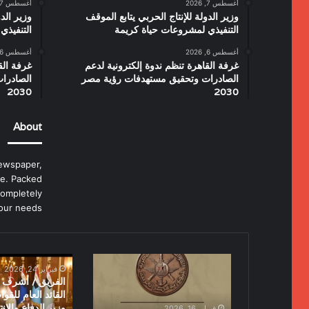
أغسطس 7, 2026
أغسطس 7, 2026
وزير الدولة للإنتاج الحربي يتابع الموقف
وزير الدو
التنفيذي لمشروعات حياة كريمة
التنفيذي
أغسطس 6, 2026
أغسطس 6, 2026
غرفة القاهرة تنظم ندوة إلكترونية لدعم
غرفة الق
الصادرات وتحقيق مستهدفات رؤية مصر
الصادرا
2030
2030
About
ewspaper,
e. Packed
completely
our needs.
القوات
الفريق
فبراير 24, 2026
المسلحة
/
الفريق / أشرف س
تهنئ
أشرف
القائد العام للقو
السيد
سالم
وزير الدفاع والإن
فبراير 16, 2026