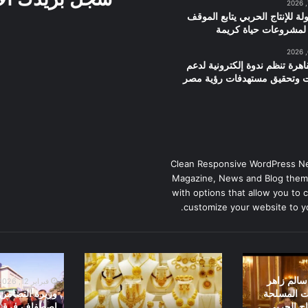
لة للإنتاج الحربي يتابع الموقف
 لمشروعات حياة كريمة
اهرة تنظم ندوة إلكترونية لدعم
ت وتحقيق مستهدفات رؤية مصر
Clean Responsive WordPress N
Magazine, News and Blog them
with options that allow you to 
customize your website to y
تراجع
وزيرة
أسعار
التضامن
الم زاهر
فبراير 12, 2026
الذهب
الاجتماعي
ات المسلحة
وزيرة التضامن 
تشهد
تاج الحربى
اصطفاف فرق ا