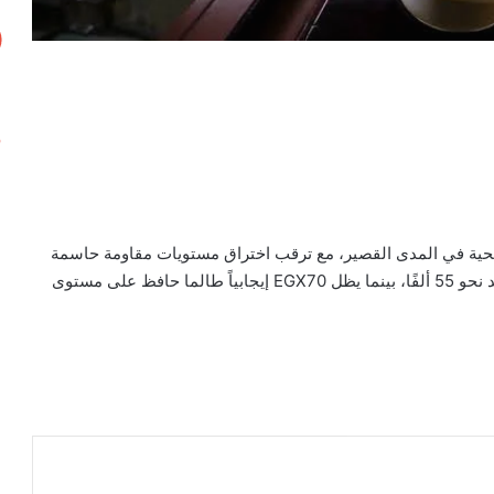
يحية في المدى القصير، مع ترقب اختراق مستويات مقاومة حاسمة
للمؤشر الرئيسي عند 53200 نقطة لاستعادة مساره الصاعد نحو 55 ألفًا، بينما يظل EGX70 إيجابياً طالما حافظ على مستوى
ر