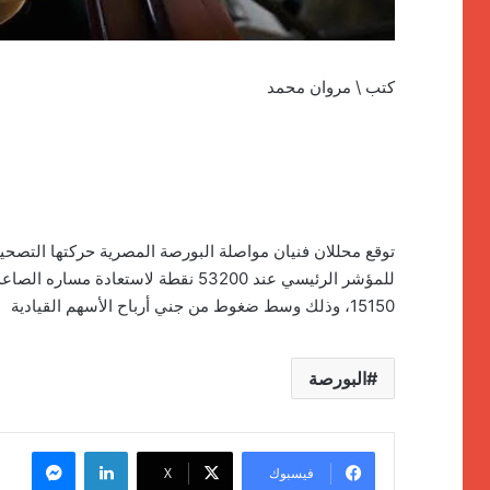
كتب \ مروان محمد
توقع محللان فنيان مواصلة البورصة المصرية حركتها التصح
15150، وذلك وسط ضغوط من جني أرباح الأسهم القيادية
البورصة
لينكدإن
ماسنج
فيسبوك
‫X