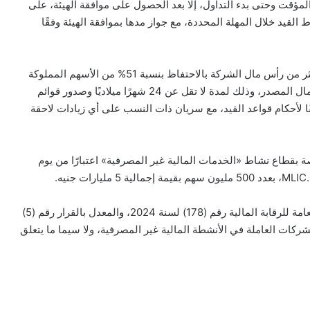
مؤقت وحتى بدء التداول، إلا بعد الحصول على موافقة الهيئة، على
القيد خلال المهلة المحددة، مع جواز مدها بموافقة الهيئة وفقًا
كما قررت اللجنة التزام المساهمين الذين يمتلكون 10% فأكثر من رأس مال الشركة بالاحتفاظ بنسبة 51% من الأسهم المملوكة
لهم، وبحد أدنى إجمالي احتفاظ لا يقل عن 25% من رأس المال المصدر، وذلك لمدة لا تقل عن 24 شهرًا ميلاديًا وصدور قوائم
قًا لأحكام قواعد القيد، مع سريان ذات النسب على أي زيادات لاحقة
 بقطاع نشاط «الخدمات المالية غير المصرفية» اعتبارًا من يوم
وأكد القرار التزام الشركة بأحكام قرار مجلس إدارة الهيئة العامة للرقابة المالية رقم (178) لسنة 2024، والمعدل بالقرار رقم (5)
اج للشركات العاملة في الأنشطة المالية غير المصرفية، ولا سيما ما يتعلق