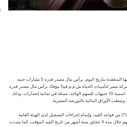
قررت لجنة قيد الأوراق المالية بالبورصة المصرية، في جلستها المنعقدة بتاريخ اليوم، برأس مال مصدر قدره 5 مليارات جنيه
ى قيد أسهم شركة مصر لتأمينات الحياة ش.م.م قيدًا مؤقتًا، برأس مال مصدر قدره
5 مليارات جنيه مصري، موزعًا على 500 مليون سهم، بقيمة اسمية 10 جنيهات للسهم الواحد، ممثلة في ثمانية إصدارات، وذلك
يد وشطب الأوراق المالية بالبورصة المصرية.
وألزمت اللجنة الشركة باستيفاء البنود (1 و2 و3) من المادة (7) من قواعد القيد، وإتمام إجراءات التسجيل لدى الهيئة العامة
سهم خلال مدة لا تتجاوز ستة أشهر من تاريخ القيد المؤقت. كما شددت