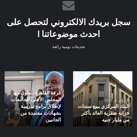
سجل بريدك الالكتروني لتحصل على
احدث موضوعاتنا !
تحديثات يومية رائعة
البنك
غرفة
المركزي
القاهرة
يبيع
تتعاون
يونيو 17, 2026
غرفة القاهرة تتعاون مع
سندات
مع
المجلس الأعلى للجامعات
خزانة
المجلس
فبراير 4, 2026
البنك المركزي يبيع سندات
لإطلاق برامج تدريبية
صفرية
الأعلى
خزانة صفرية العائد بأكثر
بشهادات معتمدة من
العائد
للجامعات
بأكثر
من مليار جنيه
لإطلاق
الجانبين
من
برامج
مليار
تدريبية