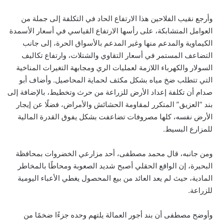
وأرجع نقيب الفلاحين هذا الارتفاع الحاد في التكلفة إلى جملة من
العوامل المتشابكة، على رأسها الارتفاع القياسي في أسعار الأسمدة
الكيماوية والمدعم منها وغير المدعم بالأسواق الحرة، إلى جانب
التضاعف المستمر في أسعار التقاوي والشتلات، وارتفاع تكاليف
السولار والكهرباء اللازمة لعمليات الري ومجابهة التغيرات المناخية
التي تتطلب ضخ مياه بشكل مكثف لحماية المحاصيل. وأضاف أبو
صدام أن تكلفة إعداد الأرض للزراعة من حرث وتخطيط، بالإضافة إلى
بند “العزيق” المتكرر لمقاومة الحشائش والأمراض، فضلًا عن إيجار
الأرض نفسه، كلها مصروفات تضاعفت بشكل يفوق القدرة المالية
للمزارع البسيط.
ومن جانبه، قال محمد مصطفى، أحد مزارعي الخضروات بمحافظة
البحيرة، إن الواقع الحقلي أصبح شديد الصعوبة ومحاطًا بالمخاطر
المادية، حيث لم يعد العائد من بيع المحصول يغطي الأعباء اليومية
للزراعة.
وأوضح مصطفى أن بند أجور العمالة يلتهم وحده جزءًا ضخمًا من