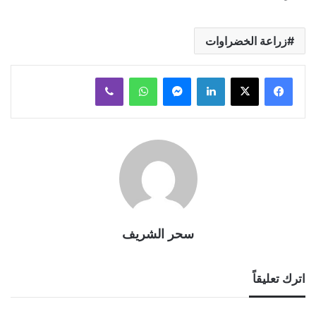
زراعة الخضراوات
لينكدإن
ماسنجر
واتساب
ڤايبر
سحر الشريف
اترك تعليقاً