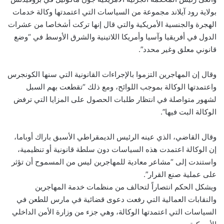
بولاية رود آيلاند مجموعة من السياسات التي اعتمدتها وكالة خدمات
الهجرة والجنسية الأمريكية والتي قال إنها تركت أشخاصا من عشرات
الدول في أفريقيا وآسيا وأمريكا اللاتينية والشرق الأوسط في “وضع
قانوني معلق وغير محدد”.
وقال إن المهاجرين التزموا بالإجراءات القانونية التي سنها الكونجرس
واعتمدتها الوكالة بموجب اللوائح، ومع ذلك “تقطعت بهم السبل
لشهور متواصلة في انتظار طلبات الحصول على المزايا التي ترفض
الوكالة البت فيها”.
وقال القاضي، الذي عينه الرئيس الديمقراطي الأسبق باراك أوباما،
إن الوكالة اعتمدت هذه السياسات دون سلطة قانونية أو تنظيمية،
واستندت إلى “مشاعر معادية للمهاجرين ليس من المسموح أن تؤثر
على عملية صنع القرار”.
ويشكل الحكم انتصاراً لتحالف من منظمات خدمة المهاجرين
والنقابات العمالية التي رفعت دعوى قضائية في مارس للطعن في
السياسات التي اعتمدتها الوكالة، وهي جزء من وزارة الأمن الداخلي