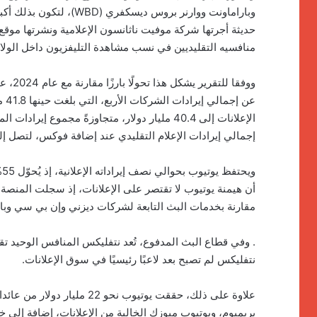
وباراماونت ووارنر بروس د
منافسيه التقليديين في نسب مشاهدة التليفزيون داخل الولاي
إجمالي إيرادات الإعلام التقليدي عند إضافة فوكس، لتصل إلى 44.8 مليار دولار بفارق ض
و
مقارنة بخدمات البث التابعة لشركات ديزني وإن بي سي وباراماونت وWBD، وفقًا ل
نتفليكس لم تصبح بعد لاعبًا رئيسيًا في سوق الإعلانات.