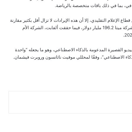
 في، بما في ذلك باقات متخصصة بالرياضة.
ع الإعلام التقليدي، إلا أن هذه الإيرادات لا تزال أقل بكثير مقارنة
بشركات التكنولوجيا الكبرى، حيث بلغت عائدات الإعلانات لشركة ميتا 196.2 مليار دولار، فيما حققت ألفابت، الشركة الأم
فيديو القصيرة المدعومة بالذكاء الاصطناعي، وهو ما يجعله “واحدة
ذكاء الاصطناعي”، وفقًا لمحللي موفيت ناثانسون وروبرت فيشمان.
ر