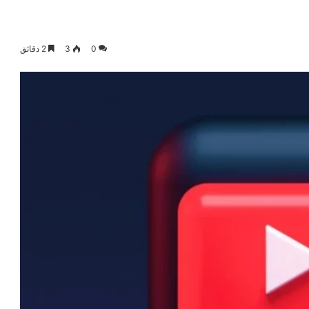
0
3
2 دقائق