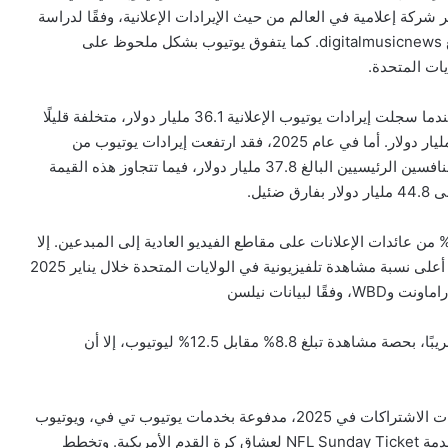
يسكفري (WBD)، لتكون بذلك أكبر شركة إعلامية في العالم من حيث الإيرادات الإعلانية، وفقًا لدراسة
حديثة أجرتها شركة موفيت ناثانسون الإعلامية ونشرتها موقع digitalmusicnews. كما يتفوق يوتيوب بشكل ملحوظ على
ات المتحدة.
ووفقا للتقرير يشكل هذا تحولًا بارزًا مقارنة مع عام 2024، عندما سجلت إيرادات يوتيوب الإعلانية 36.1 مليار دولار، متخلفة قليلًا
عن إجمالي إيرادات الشركات الأربع، التي بلغت حينها 41.8 مليار دولار. أما في عام 2025، فقد ارتفعت إيرادات يوتيوب من
الإعلانات إلى 40.4 مليار دولار، متجاوزةً مجموع إيرادات المنافسين الرئيسيين البالغ 37.8 مليار دولار، فيما تتجاوز هذه القيمة
ئيل.
يحتفظ يوتيوب بحوالي نصف إيراداته الإعلانية، إذ يُحوّل 55% من عائدات الإعلانات على مقاطع الفيديو العادية إلى المبدعين. إلا
أن هيمنة يوتيوب لا تقتصر على الإعلانات، إذ سجلت المنصة أعلى نسبة مشاهدة تلفيزيونية في الولايات المتحدة خلال يناير 2025
بيانات نيلسن
. وفي قطاع البث المدفوع، تُعد نتفليكس المنافس الوحيد تقريبًا، بحصة مشاهدة تبلغ 8.8% مقابل 12.5% ليوتيوب، إلا أن
علاوة على ذلك، حققت يوتيوب نحو 22 مليار دولار من عائدات الاشتراكات في 2025، مدفوعة بخدمات يوتيوب تي في، ويوتيوب
بريميوم، ويوتيوب ميوزك الخالية من الإعلانات، إضافة إلى خدمة NFL Sunday Ticket لعشاق كرة القدم الأمريكية. وتخطط