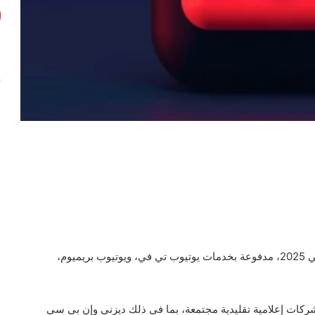
حققت يوتيوب نحو 22 مليار دولار من عائدات الاشتراكات في 2025، مدفوعة بخدمات يوتيوب تي في، ويوتيوب بريميوم،
 شركات إعلامية تقليدية مجتمعة، بما في ذلك ديزني وإن بي سي