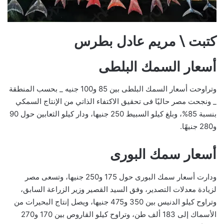
كتبت \ مريم عادل بطرس
أسعار السمك البلطى
وتراوحت أسعار السمك البلطى بين 85 و100 جنيه _ بحسب المنطقة
_ ونجحت مصر حاليًا فى تحقيق الاكتفاء الذاتي من الإنتاج السمكي
بنسبة 85%، وبلغ كيلو السبيط 250 جنيها، ودار كيلو الثعابين حول 90
و280 جنيهًا.
أسعار سمك البورى
ودارت أسعار سمك البورى حول 175 و250 جنيها، وتسعى مصر
لزيادة معدلات التصدير، وفق السيد القصير وزير الزراعة السابق،
وتراوح كيلو الدنيس بين 350 و475 جنيها، ويصل إنتاج البحيرات من
الأسماك إلى 183 ألف طن، وتراوح كيلو القاروص بين 170 و270