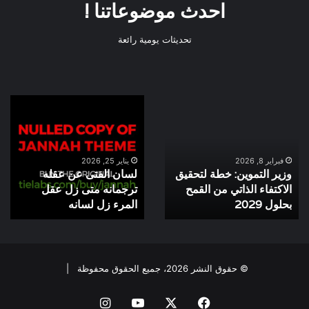
احدث موضوعاتنا !
تحديثات يومية رائعة
وزير
لسان
التموين:
الفتى
خطة
عن
لتحقيق
عقله
الاكتفاء
ترجمانه
فبراير 8, 2026
يناير 25, 2026
وزير التموين: خطة لتحقيق
لسان الفتى عن عقله
الذاتي
متى
الاكتفاء الذاتي من القمح
ترجمانه متى زل عقل
من
زل
القمح
بحلول 2029
عقل
المرء زل لسانه
بحلول
المرء
2029
زل
لسانه
© حقوق النشر 2026، جميع الحقوق محفوظة |
فيسبوك
‫X
‫YouTube
انستقرام