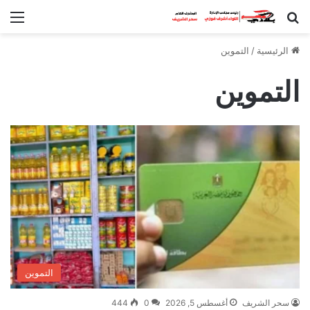
بحث عن
الق
الرئيسية
/
التموين
التموين
التموين
سحر الشريف
أغسطس 5, 2026
0
444