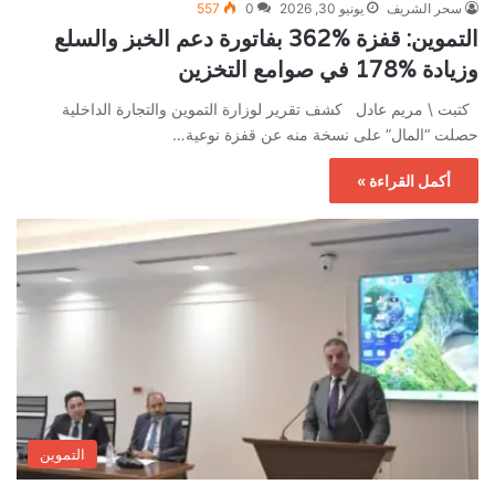
سحر الشريف
يونيو 30, 2026
0
557
التموين: قفزة %362 بفاتورة دعم الخبز والسلع
وزيادة %178 في صوامع التخزين
كتبت \ مريم عادل كشف تقرير لوزارة التموين والتجارة الداخلية
حصلت “المال” على نسخة منه عن قفزة نوعية…
أكمل القراءة »
التموين