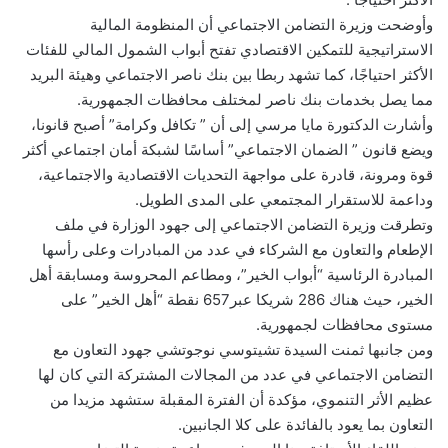
وأوضحت وزيرة التضامن الاجتماعي أن المنظومة المالية
الاستراتيجية للتمكين الاقتصادي تفتح أبواب الشمول المالي للفئات
الأكثر احتياجًا، كما تشهد ربطا بين بنك ناصر الاجتماعي وهيئة البريد
مما يصل بخدمات بنك ناصر لمختلف محافظات الجمهورية.
وأشارت الدكتورة مايا مرسي إلى أن ” تكافل وكرامة” أصبح قانونا،
ويضع قانون ” الضمان الاجتماعي” أساسًا لشبكة أمان اجتماعي أكثر
قوة ومرونة، قادرة على مواجهة التحديات الاقتصادية والاجتماعية،
وداعمة للاستقرار المجتمعي على المدى الطويل.
وتطرقت وزيرة التضامن الاجتماعي إلى جهود الوزارة في ملف
الإطعام والتعاون مع الشركاء في عدد من المبادرات وعلى رأسها
المبادرة الرئاسية “أبواب الخير”، ومطاعم المحروسة ومسابقة أهل
الخير، حيث هناك 286 شريكا عبر657 نقطة “أهل الخير” على
مستوى محافظات لجمهورية.
ومن جانبها ثمنت السيدة تشيتوسي نوجوتشي جهود التعاون مع
التضامن الاجتماعي في عدد من المجالات المشتركة التي كان لها
عظيم الأثر التنموي، مؤكدة أن الفترة المقبلة ستشهد مزيدا من
التعاون بما يعود بالفائدة على كلا الجانبين.