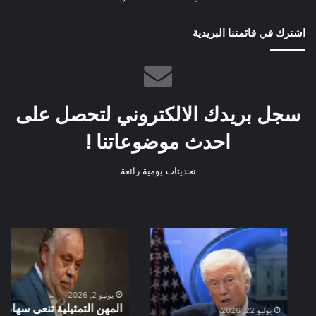
اشترك في قائمتنا البريدية
سجل بريدك الالكتروني لتحصل على
احدث موضوعاتنا !
تحديثات يومية رائعة
ترامب
المهن
أغرق
التمثيلية
أمريكا
تنعى
في
سهام
أزمات
جلال
يونيو 2, 2026
المهن التمثيلية تنعى سهام
متعددة
ونجوم
يوليو 22, 2026