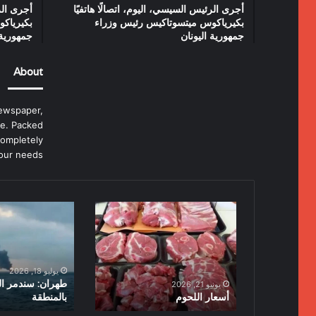
أجرى الرئيس السيسي، اليوم، اتصالًا هاتفيًا
أجرى الر
بكيرياكوس ميتسوتاكيس رئيس وزراء
بكيرياك
جمهورية اليونان
جمهورية 
About
ewspaper,
e. Packed
completely
our needs.
أسعار
طهران:
اللحوم
سندمر
البنى
التحتية
بالمنطقة
يوليو 18, 2026
طهران: سندمر الب
يونيو 21, 2026
أسعار اللحوم
بالمنطقة