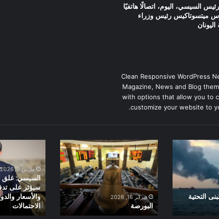
ئيس السيسي، اليوم، اتصالًا هاتفيًا
وس ميتسوتاكيس رئيس وزراء
اليونان
Clean Responsive WordPress N
Magazine, News and Blog them
with options that allow you to 
customize your website to y
البورصة
السيسي:
غلق
مضيق
مارس 2, 2026
هرمز
السيسي: غلق 
سيؤثر
سيؤثر على تدف
على
نى التحتية
والأسعار والد
فبراير 16, 2026
البورصة
الاحتمالات
تدفقات
البترول