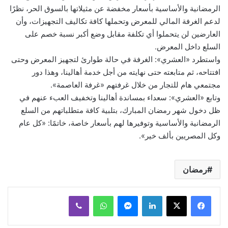
الرمضانية والأساسية بأسعار مخفضة عن مثيلاتها بالسوق الحر، نظرًا
لدعم الغرفة المالي للمعرض وتحملها كافة تكاليف التجهيزات، وأن
العارضين لن يتحملوا أي تكلفة مقابل وضع أكبر نسبة خصم على
السلع داخل المعرض.
واستطرد «العشري»: الغرفة في حالة طوارئ لتجهيز المعرض وحتى
افتتاحه، ثم متابعته حتى نهايته من أجل خدمة أهالينا، وهذا دور
مجتمعي هام للتجار من خلال غرفتهم «غرفة العاصمة».
وتابع «العشري»: سعداء بمساندة أهالينا وتخفيف العبء عنهم في
ظل دخول شهر رمضان المبارك، بتلبية كافة متطلباتهم من السلع
الرمضانية والأساسية وتوفيرها لهم بأسعار خاصة، خاتمًا: «كل عام
وكل المصريين بألف خير».
رمضان
لينكدإن
ماسنجر
واتساب
ڤايبر