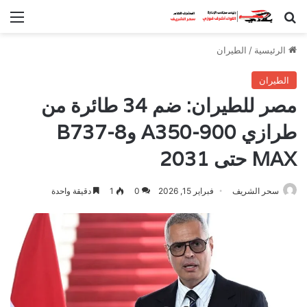
بحث عن
الق
الرئيسية
/
الطيران
الطيران
مصر للطيران: ضم 34 طائرة من
طرازي A350-900 وB737-8
MAX حتى 2031
سحر الشريف
فبراير 15, 2026
0
1
دقيقة واحدة